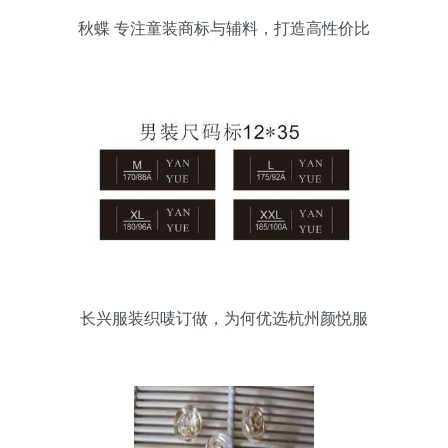
秋蝶 专注童装商标与辅料，打造高性价比
的针纺织品服务
长兴服装织唛订做，为何优选杭州颜悦服
装辅料？