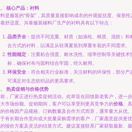
、 核心产品：衬料
衬料是服装的“骨架”，其质量直接影响成衣的外观挺括度、保形性
穿着舒适度。兴泰服装辅料厂生产的衬料具有以下特点：
品类齐全
：提供不同克重、材质（如涤纶、棉质、混纺）和
合方式的衬料，以满足从轻薄夏装到厚重冬装的不同需求。
性能稳定
：注重粘合强度、耐水洗性、缩率控制等关键技术
标，确保衬布与面料结合牢固，经久耐用。
环保安全
：符合相关行业标准，关注材料的环保性，部分产
可满足对生态纺织品的更高要求。
、 热卖促销与价格优势
当前，厂家正进行热卖促销活动。此举旨在回馈新老客户，进一
扩大市场份额。促销期间，客户可以享受到更具竞争力的
价格
。
体的价格因产品规格、订购数量及合作方式而异，通常量大从优
对于有长期合作意向或大批量采购需求的客户，厂家愿意提供更
惠的报价方案及灵活的结算方式。建议直接联系厂家获取最新、