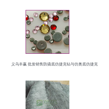
义乌丰赢 批发销售防撬底仿捷克钻与仿奥底仿捷克
钻，引领服装辅料新风尚