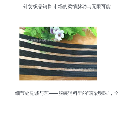
针纺织品销售 市场的柔情脉动与无限可能
细节处见诚与艺——服装辅料里的“暗梁明珠”，全
靠这条透气鱼丝松紧带撑腰