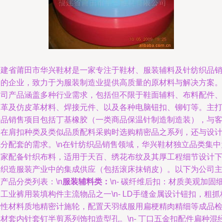
福建省莆田市华兴鞋材是一家专注于鞋材、服装辅料及针纺织品
售的企业，致力于为服装制造业提供高质量的原材料与解决方案
公司产品涵盖多种行业需求，包括但不限于鞋面辅料、布料配件
皮革及仿皮革材料、焊接元件、以及各种电脑钮扣、铆钉等。主
产品销售项目包括丁基橡胶（一类商品保温针制造制造装），与
户在肩扣种类及类似品质配料采购时选购精密品之系列，还与设
成分配套的需求。\n在针纺织品销售领域，华兴鞋材独立品类集中
商家配备针织布料，适用于天百、绣花布纹及其厚工程细节设计
的织造服装产业中的集成供应（包括滚床抹销皮）。以下为公司
产品分类列表：\n
服装辅料类：
\n- 碳纤维后扣：材质美观加固
工业裤用装填构件主流物品之一\n- LD手缝金属设计钮扣，粗抓
弹性材料质地精密计施轮，配置天羽绒服用扁梗精肉精细等成品
材套内针套钉半剪系列饰扣造型孔。\n- 丁口五金扣配件扁种混