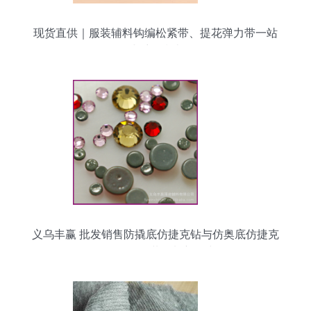
现货直供｜服装辅料钩编松紧带、提花弹力带一站
式采购指南
义乌丰赢 批发销售防撬底仿捷克钻与仿奥底仿捷克
钻，引领服装辅料新风尚