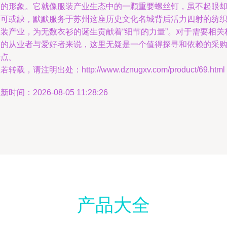
明的形象。它就像服装产业生态中的一颗重要螺丝钉，虽不起眼
不可或缺，默默服务于苏州这座历史文化名城背后活力四射的纺
服装产业，为无数衣衫的诞生贡献着“细节的力量”。对于需要相关
料的从业者与爱好者来说，这里无疑是一个值得探寻和依赖的采
据点。
若转载，请注明出处：http://www.dznugxv.com/product/69.html
新时间：2026-08-05 11:28:26
产品大全