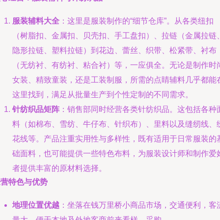
服装辅料大全
：这里是服装制作的“细节仓库”。从各类纽扣
（树脂扣、金属扣、贝壳扣、手工盘扣）、拉链（金属拉链
隐形拉链、塑料拉链）到花边、蕾丝、织带、松紧带、衬布
（无纺衬、有纺衬、粘合衬）等，一应俱全。无论是制作时
女装、精致童装，还是工装制服，所需的点睛辅料几乎都能
这里找到，满足从批量生产到个性定制的不同需求。
针纺织品矩阵
：销售部同时经营各类针纺织品。这包括各种
料（如棉布、雪纺、牛仔布、针织布）、里料以及缝纫线、
花线等。产品注重实用性与多样性，既有适用于日常服装的
础面料，也可能提供一些特色布料，为服装设计师和制作爱
者提供丰富的原材料选择。
经营特色与优势
地理位置优越
：坐落在钱万里桥小商品市场，交通便利，客
量大，便于本地及外地客商前来看样、采购。